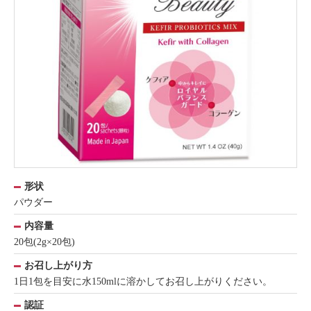
形状
パウダー
内容量
20包(2g×20包)
お召し上がり方
1日1包を目安に水150mlに溶かしてお召し上がりください。
認証