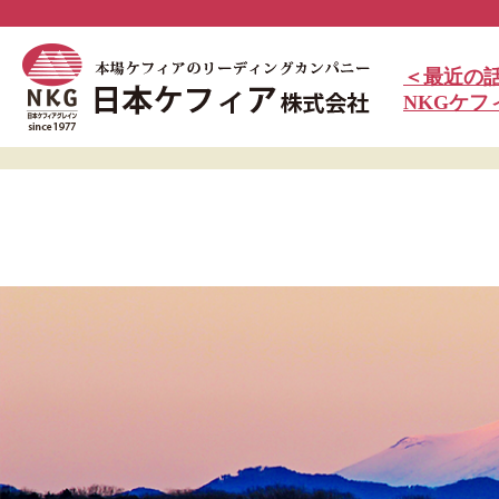
＜最近の
NKGケ