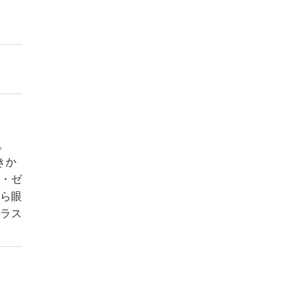
す。
きか
・ゼ
ら眼
ラス