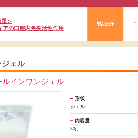
話題＞
製品紹介
ニ
フィアの口腔内免疫活性作用
ワンジェル
ールインワンジェル
形状
ジェル
内容量
80g