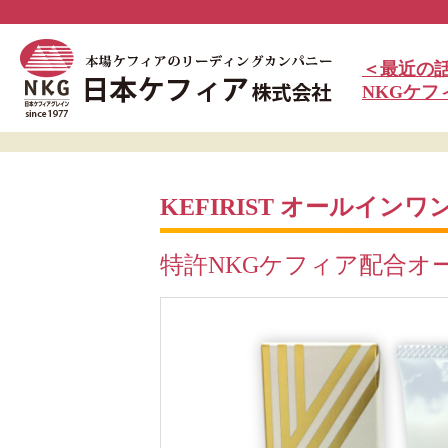
＜最近の
NKGケ
KEFIRIST オールイン
特許NKGケフィア配合オ